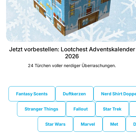
Jetzt vorbestellen: Lootchest Adventskalender
2026
24 Türchen voller nerdiger Überraschungen.
Fantasy Scents
Duftkerzen
Nerd Shirt Dopp
Fantasy Scents
Duftkerzen
Nerd Shirt Dopp
Stranger Things
Fallout
Star Trek
Stranger Things
Fallout
Star Trek
Star Wars
Marvel
Met
D
Star Wars
Marvel
Met
D