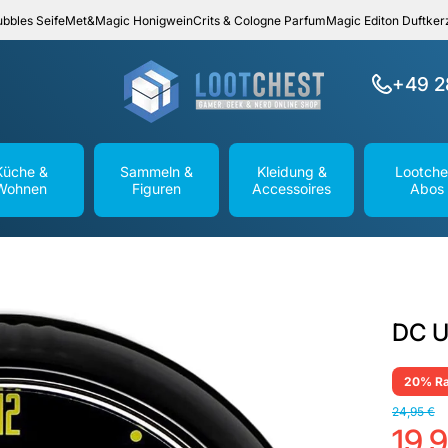
bbles Seife
Met&Magic Honigwein
Crits & Cologne Parfum
Magic Editon Duftker
+49 2
Küche &
Sammeln &
Kleidung &
Lootche
Wohnen
Figuren
Accessoires
Abos
DC U
20% Ra
24,95 €
19,