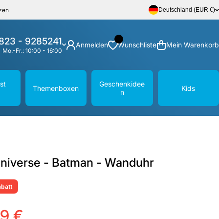
zen
Deutschland (EUR €)
823 - 9285241
Anmelden
Wunschliste
Mein Warenkorb
Mo.-Fr.: 10:00 - 16:00
st
Geschenkidee
Themenboxen
Kids
n
niverse - Batman - Wanduhr
batt
99 €