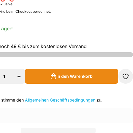
klusive.
ird beim Checkout berechnet.
Lager!
noch
49 €
bis zum kostenlosen Versand
Menge
e
für DC
C
Universe
se
-
In den Warenkorb
an
Batman
-
hr
In den Warenkorb
Wanduhr
ern
erhöhen
h stimme den
Allgemeinen Geschäftsbedingungen
zu.