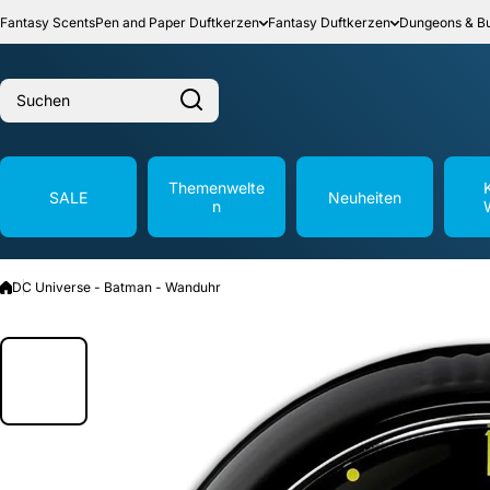
Zum Inhalt springen
Fantasy Scents
Pen and Paper Duftkerzen
Fantasy Duftkerzen
Dungeons & Bu
Suchen
Themenwelte
SALE
Neuheiten
n
DC Universe - Batman - Wanduhr