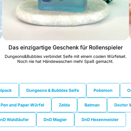
Das einzigartige Geschenk für Rollenspieler
Dungeons&Bubbles verbindet Seife mit einem coolen Würfelset.
Noch nie hat Händewaschen mehr Spaß gemacht.
elpack
Dungeons & Bubbles Seife
Pokemon
O
elpack
Dungeons & Bubbles Seife
Pokemon
O
Pen and Paper Würfel
Zelda
Batman
Doctor
Pen and Paper Würfel
Zelda
Batman
Doctor
nD Waldläufer
DnD Magier
DnD Hexenmeister
nD Waldläufer
DnD Magier
DnD Hexenmeister