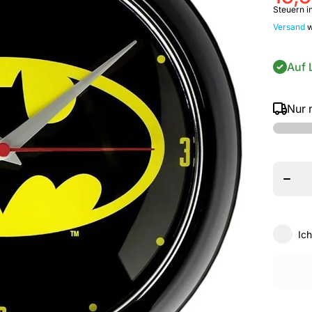
Steuern in
Versand
w
Auf 
Nur 
Meng
für D
Univer
- Batm
-
Wandu
verring
Ic