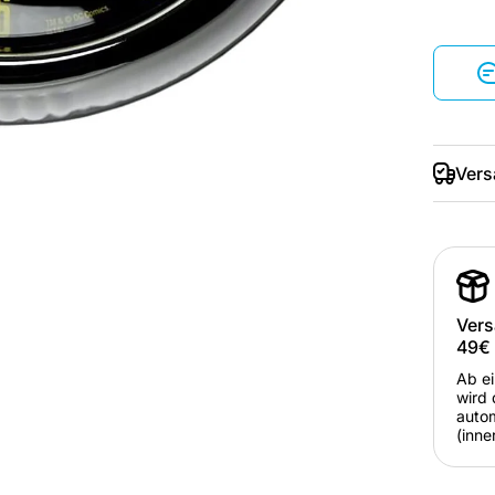
Vers
Vers
49€
Ab e
wird 
autom
(inne