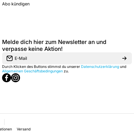
Abo kündigen
Melde dich hier zum Newsletter an und
verpasse keine Aktion!
E-Mail
Durch Klicken des Buttons stimmst du unserer
Datenschutzerklärung
und
Allgemeinen Geschäftsbedingungen
zu.
facebookcom/lootcheststore/
instagramcom/lootchest
xcom/LOOTCHEST_DE
ationen
Versand